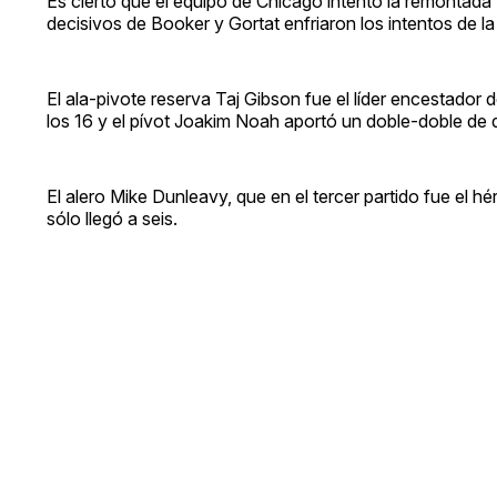
Es cierto que el equipo de Chicago intentó la remontada 
decisivos de Booker y Gortat enfriaron los intentos de la 
El ala-pivote reserva Taj Gibson fue el líder encestador d
los 16 y el pívot Joakim Noah aportó un doble-doble de d
El alero Mike Dunleavy, que en el tercer partido fue el hé
sólo llegó a seis.