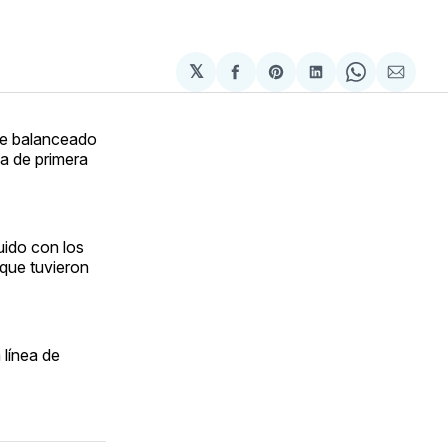
𝕏
Compartir
Share
Compartir
Share
Compa
en
on
en
on
via
Facebook
Pinterest
LinkedIn
WhatsApp
Email
ue balanceado
ia de primera
uido con los
 que tuvieron
 línea de