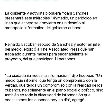
en
on
en
on
via
Facebook
Pinterest
LinkedIn
WhatsApp
Email
La disidente y activista bloguera Yoani Sánchez
presentará este miércoles 14ymedio, un periódico en
línea que espera se convierta en un desafío al
monopolio informativo del gobierno cubano.
Reinaldo Escobar, esposo de Sánchez y editor en jefe
del medio, explicó a The Associated Press que han
trabajado durante meses para sacar adelante el
proyecto, del que participan 11 personas.
“La ciudadanía necesita información”, dijo Escobar. “Un
medio que informe, que tenga un compromiso con la
verdad, que tenga un compromiso con la realidad de los
cubanos, no solamente en el plano social o político, sino
también en toda la diversidad de información que
necesitamos los cubanos hoy en día”, agregó.