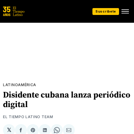
Suscríbete
LATINOAMÉRICA
Disidente cubana lanza periódico
digital
EL TIEMPO LATINO TEAM
𝕏
Compartir
Share
Compartir
Share
Compartir