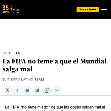
Suscríbete
DEPORTES
La FIFA no teme a que el Mundial
salga mal
EL TIEMPO LATINO TEAM
𝕏
Compartir
Share
Compartir
Share
Compartir
en
on
en
on
via
Facebook
Pinterest
LinkedIn
WhatsApp
Email
La FIFA “no tiene miedo” de que las cosas salgan mal al