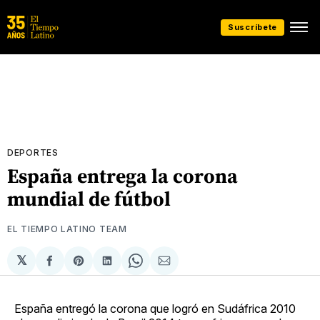
Suscríbete
DEPORTES
España entrega la corona
mundial de fútbol
EL TIEMPO LATINO TEAM
𝕏
Compartir
Share
Compartir
Share
Compartir
en
on
en
on
via
Facebook
Pinterest
LinkedIn
WhatsApp
Email
España entregó la corona que logró en Sudáfrica 2010