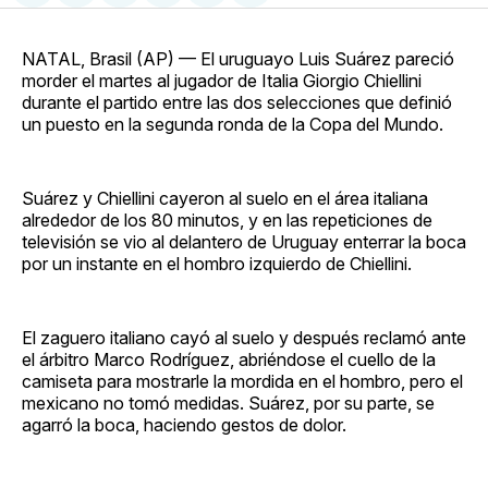
en
on
en
on
via
Facebook
Pinterest
LinkedIn
WhatsApp
Email
NATAL, Brasil (AP) — El uruguayo Luis Suárez pareció
morder el martes al jugador de Italia Giorgio Chiellini
durante el partido entre las dos selecciones que definió
un puesto en la segunda ronda de la Copa del Mundo.
Suárez y Chiellini cayeron al suelo en el área italiana
alrededor de los 80 minutos, y en las repeticiones de
televisión se vio al delantero de Uruguay enterrar la boca
por un instante en el hombro izquierdo de Chiellini.
El zaguero italiano cayó al suelo y después reclamó ante
el árbitro Marco Rodríguez, abriéndose el cuello de la
camiseta para mostrarle la mordida en el hombro, pero el
mexicano no tomó medidas. Suárez, por su parte, se
agarró la boca, haciendo gestos de dolor.