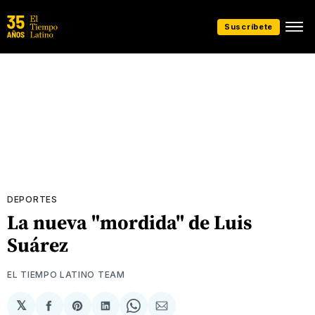
Suscríbete
DEPORTES
La nueva "mordida" de Luis
Suárez
EL TIEMPO LATINO TEAM
𝕏
Compartir
Share
Compartir
Share
Compartir