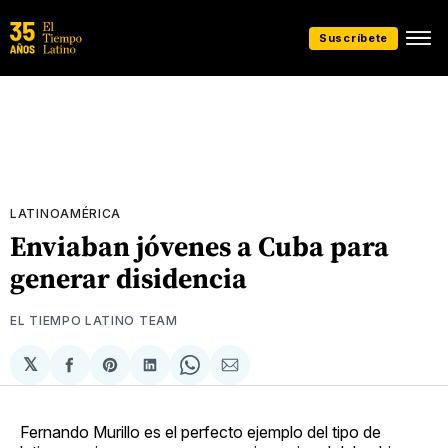
Suscríbete
LATINOAMÉRICA
Enviaban jóvenes a Cuba para
generar disidencia
EL TIEMPO LATINO TEAM
𝕏
Compartir
Share
Compartir
Share
Compartir
en
on
en
on
via
Facebook
Pinterest
LinkedIn
WhatsApp
Email
Fernando Murillo es el perfecto ejemplo del tipo de