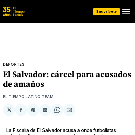
Suscríbete
DEPORTES
El Salvador: cárcel para acusados
de amaños
EL TIEMPO LATINO TEAM
𝕏
Compartir
Share
Compartir
Share
Compartir
en
on
en
on
via
Facebook
Pinterest
LinkedIn
WhatsApp
Email
La Fiscalía de El Salvador acusa a once futbolistas