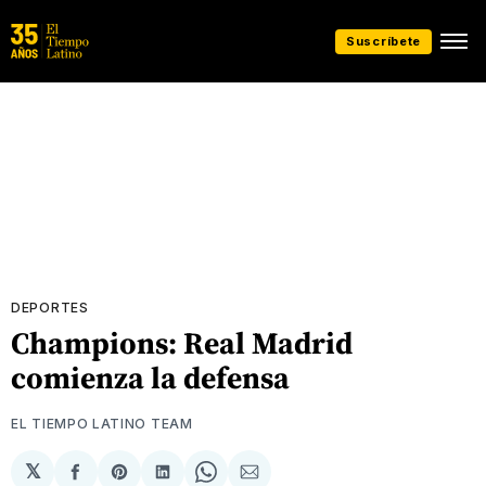
Suscríbete
DEPORTES
Champions: Real Madrid
comienza la defensa
EL TIEMPO LATINO TEAM
𝕏
Compartir
Share
Compartir
Share
Compartir