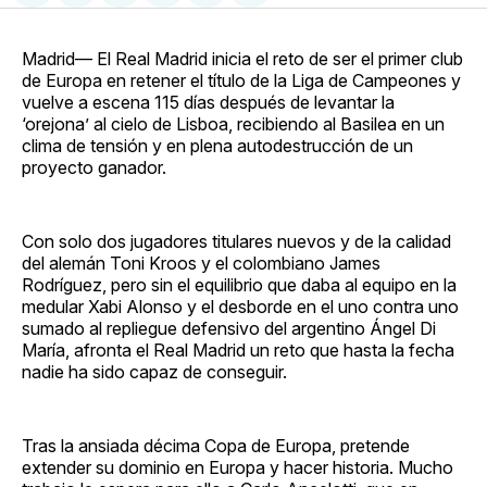
en
on
en
on
via
Facebook
Pinterest
LinkedIn
WhatsApp
Email
Madrid— El Real Madrid inicia el reto de ser el primer club
de Europa en retener el título de la Liga de Campeones y
vuelve a escena 115 días después de levantar la
‘orejona’ al cielo de Lisboa, recibiendo al Basilea en un
clima de tensión y en plena autodestrucción de un
proyecto ganador.
Con solo dos jugadores titulares nuevos y de la calidad
del alemán Toni Kroos y el colombiano James
Rodríguez, pero sin el equilibrio que daba al equipo en la
medular Xabi Alonso y el desborde en el uno contra uno
sumado al repliegue defensivo del argentino Ángel Di
María, afronta el Real Madrid un reto que hasta la fecha
nadie ha sido capaz de conseguir.
Tras la ansiada décima Copa de Europa, pretende
extender su dominio en Europa y hacer historia. Mucho