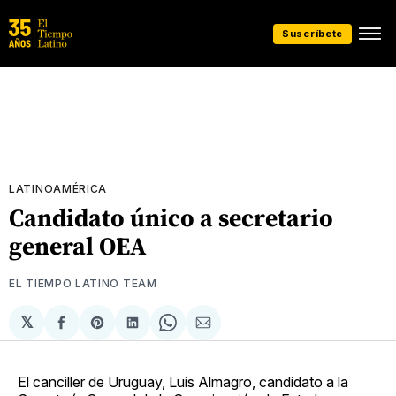
Suscríbete
LATINOAMÉRICA
Candidato único a secretario
general OEA
EL TIEMPO LATINO TEAM
𝕏
Compartir
Share
Compartir
Share
Compartir
en
on
en
on
via
Facebook
Pinterest
LinkedIn
WhatsApp
Email
El canciller de Uruguay, Luis Almagro, candidato a la