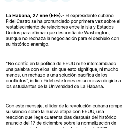
en
on
en
on
via
Facebook
Pinterest
LinkedIn
WhatsApp
Email
La Habana, 27 ene (EFE).-
El expresidente cubano
Fidel Castro se ha pronunciado por primera vez sobre el
restablecimiento de relaciones entre la isla y Estados
Unidos para afirmar que desconfía de Washington,
aunque no rechaza la negociación para el deshielo con
su histórico enemigo.
“No confío en la política de EEUU ni he intercambiado
una palabra con ellos, sin que esto signifique, ni mucho
menos, un rechazo a una solución pacífica de los
conflictos”, indicó Fidel este lunes en un misiva dirigida a
los estudiantes de la Universidad de La Habana.
Con este mensaje, el líder de la revolución cubana rompe
su silencio sobre la nueva etapa con EEUU, una
reacción que llega cuarenta días después del histórico
anuncio del 17 de diciembre sobre la normalización de