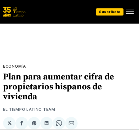
Suscríbete
ECONOMÍA
Plan para aumentar cifra de
propietarios hispanos de
vivienda
EL TIEMPO LATINO TEAM
𝕏
Compartir
Share
Compartir
Share
Compartir
en
on
en
on
via
Facebook
Pinterest
LinkedIn
WhatsApp
Email