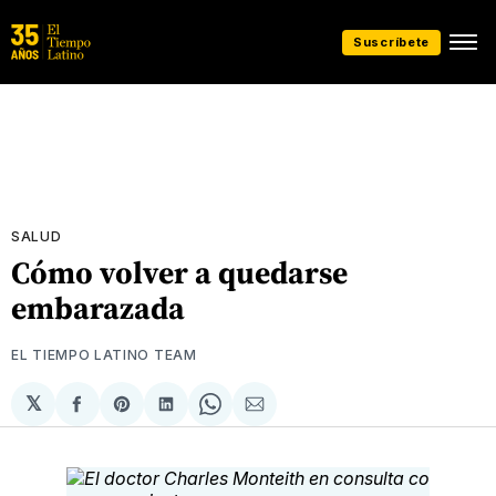
Suscríbete
SALUD
Cómo volver a quedarse
embarazada
EL TIEMPO LATINO TEAM
𝕏
Compartir
Share
Compartir
Share
Compartir
en
on
en
on
via
Facebook
Pinterest
LinkedIn
WhatsApp
Email