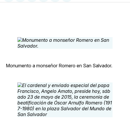
en
on
en
on
via
Facebook
Pinterest
LinkedIn
WhatsApp
Email
Monumento a monseñor Romero en San Salvador.