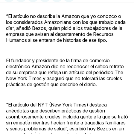
en
on
en
on
via
Facebook
Pinterest
LinkedIn
WhatsApp
Email
“El artículo no describe la Amazon que yo conozco o
los considerados Amazonians con los que trabajo cada
día”, añadió Bezos, quien pidió a los trabajadores de la
empresa que avisen al departamento de Recursos
Humanos si se enteran de historias de ese tipo.
El fundador y presidente de la firma de comercio
electrónico Amazon dijo no reconocer el crítico retrato
de su empresa que refleja un artículo del periódico The
New York Times y aseguró que no tolerará las crueles
prácticas de gestión que describe el diario.
“El artículo del NYT (New York Times) destaca
anécdotas que describen prácticas de gestión
asombrosamente crueles, incluida gente a la que se trató
sin empatía mientras hacían frente a tragedias familiares
y serios problemas de salud”, escribió hoy Bezos en un