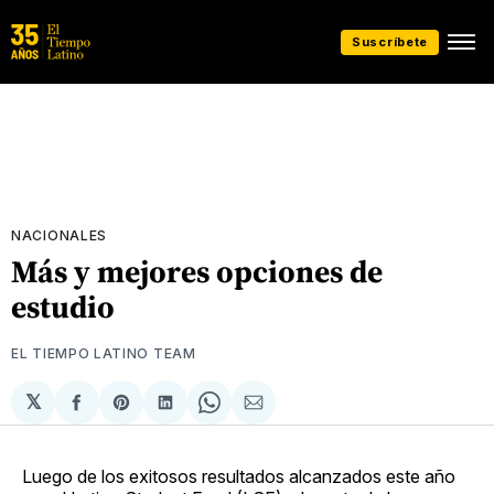
Suscríbete
NACIONALES
Más y mejores opciones de
estudio
EL TIEMPO LATINO TEAM
𝕏
Compartir
Share
Compartir
Share
Compartir
en
on
en
on
via
Facebook
Pinterest
LinkedIn
WhatsApp
Email
Luego de los exitosos resultados alcanzados este año