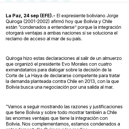
en
on
en
on
via
Facebook
Pinterest
LinkedIn
WhatsApp
Email
La Paz, 24 sep (EFE).-
El expresiente boliviano Jorge
Quiroga (2001-2002) afirmó hoy que Bolivia y Chile
están “condenados a entenderse” porque la integración
otorgará ventajas a ambas naciones si se soluciona el
reclamo de acceso al mar de su país.
Quiroga hizo estas declaraciones al salir de un almuerzo
que organizó el presidente Evo Morales con cuatro
exmandatarios para dialogar sobre la decisión de la
Corte de La Haya de declararse competente para tratar
la demanda planteada contra Chile en 2013, con la que
Bolivia busca una negociación por una salida al mar.
“Vamos a seguir mostrando las razones y justificaciones
que tiene Bolivia y sobre todo mostrar también a Chile
las enormes ventajas que tiene la integración con
Bolivia. Nos complementamos, estamos condenados a