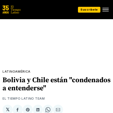
Suscríbete
LATINOAMÉRICA
Bolivia y Chile están "condenados
a entenderse"
EL TIEMPO LATINO TEAM
𝕏
Compartir
Share
Compartir
Share
Compartir