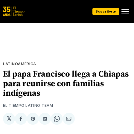
Suscríbete
LATINOAMÉRICA
El papa Francisco llega a Chiapas
para reunirse con familias
indígenas
EL TIEMPO LATINO TEAM
𝕏
Compartir
Share
Compartir
Share
Compartir
en
on
en
on
via
Facebook
Pinterest
LinkedIn
WhatsApp
Email