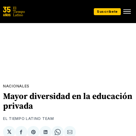
Suscríbete
NACIONALES
Mayor diversidad en la educación
privada
EL TIEMPO LATINO TEAM
𝕏
Compartir
Share
Compartir
Share
Compartir