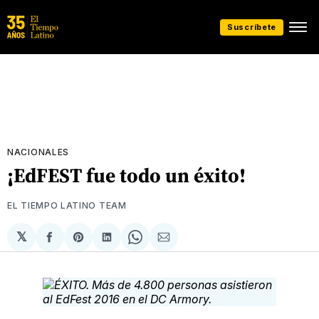
Suscríbete
NACIONALES
¡EdFEST fue todo un éxito!
EL TIEMPO LATINO TEAM
𝕏
Compartir
Share
Compartir
Share
Compartir
en
on
en
on
via
Facebook
Pinterest
LinkedIn
WhatsApp
Email