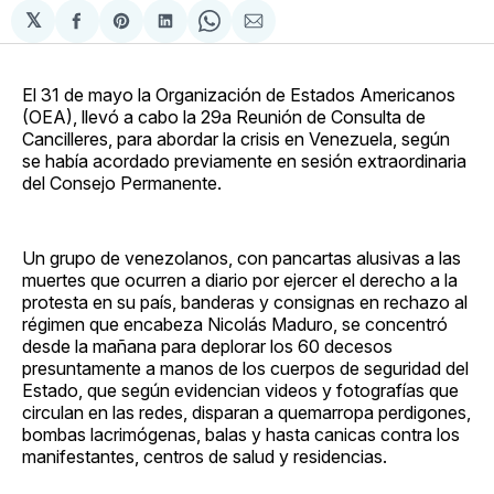
𝕏
Compartir
Share
Compartir
Share
Compartir
en
on
en
on
via
Facebook
Pinterest
LinkedIn
WhatsApp
Email
El 31 de mayo la Organización de Estados Americanos
(OEA), llevó a cabo la 29a Reunión de Consulta de
Cancilleres, para abordar la crisis en Venezuela, según
se había acordado previamente en sesión extraordinaria
del Consejo Permanente.
Un grupo de venezolanos, con pancartas alusivas a las
muertes que ocurren a diario por ejercer el derecho a la
protesta en su país, banderas y consignas en rechazo al
régimen que encabeza Nicolás Maduro, se concentró
desde la mañana para deplorar los 60 decesos
presuntamente a manos de los cuerpos de seguridad del
Estado, que según evidencian videos y fotografías que
circulan en las redes, disparan a quemarropa perdigones,
bombas lacrimógenas, balas y hasta canicas contra los
manifestantes, centros de salud y residencias.