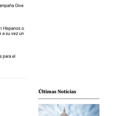
Facebook
Pinterest
LinkedIn
WhatsApp
Email
campaña Give
on Hispanos o
e a su vez un
 para el
Últimas Noticias