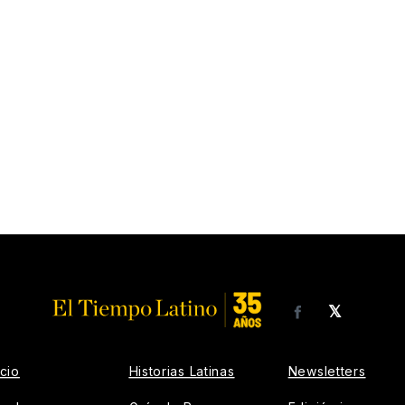
𝕏
Facebook
icio
Historias Latinas
Newsletters