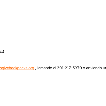
144
givebackpacks.org
, llamando al 301-217-5370 o enviando u