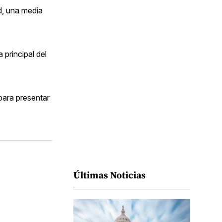
Facebook
Pinterest
LinkedIn
WhatsApp
Email
d, una media
 principal del
 para presentar
Últimas Noticias