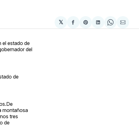
𝕏
Compartir
Share
Compartir
Share
Compa
en
on
en
on
via
Facebook
Pinterest
LinkedIn
WhatsApp
Email
n el estado de
 gobernador del
estado de
ios.De
na montañosa
nos tres
do de