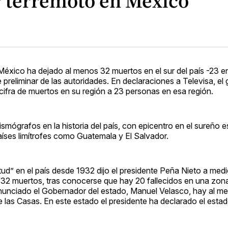
r terremoto en México
 México ha dejado al menos 32 muertos en el sur del país -23 e
preliminar de las autoridades. En declaraciones a Televisa, el
cifra de muertos en su región a 23 personas en esa región.
smógrafos en la historia del país, con epicentro en el sureño 
aíses limítrofes como Guatemala y El Salvador.
tud” en el país desde 1932 dijo el presidente Peña Nieto a med
32 muertos, tras conocerse que hay 20 fallecidos en una zo
nunciado el Gobernador del estado, Manuel Velasco, hay al me
 las Casas. En este estado el presidente ha declarado el esta