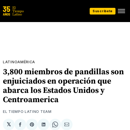
Suscríbete
LATINOAMÉRICA
3,800 miembros de pandillas son
enjuiciados en operación que
abarca los Estados Unidos y
Centroamerica
EL TIEMPO LATINO TEAM
𝕏
Compartir
Share
Compartir
Share
Compartir