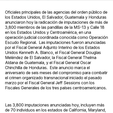
en
on
en
on
via
Facebook
Pinterest
LinkedIn
WhatsApp
Email
Oficiales principales de las agencias del orden público de
los Estados Unidos, El Salvador, Guatemala y Honduras
anunciaron hoy la radicación de imputaciones de más de
3,800 miembros de las pandillas de la MS-13 y Calle 18
en los Estados Unidos y Centroamérica, en una
operación judicial coordinada conocida como Operación
Escudo Regional. Las imputaciones fueron anunciadas
por el Fiscal General Adjunto Interino de los Estados
Unidos Kenneth A. Blanco, el Fiscal General Douglas
Meléndez de El Salvador, la Fiscal General Thelma
Aldana de Guatemala, y el Fiscal General Oscar
Chinchilla de Honduras. Este anuncio marca el
aniversario de seis meses del compromiso para combatir
el crimen organizado transnacional iniciado el pasado
marzo por el Fiscal General Jeff Sessions con los
Fiscales Generales de los tres países centroamericanos.
Las 3,800 imputaciones anunciadas hoy, incluyen más
de 70 individuos en los estados de California, Maryland,