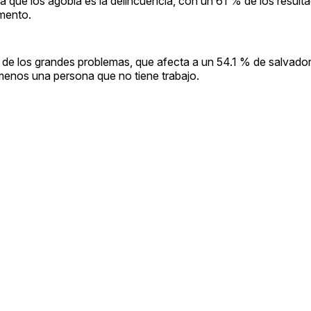
 que los agobia es la delincuencia, con un 61 % de los result
mento.
o de los grandes problemas, que afecta a un 54.1 % de salvad
 menos una persona que no tiene trabajo.