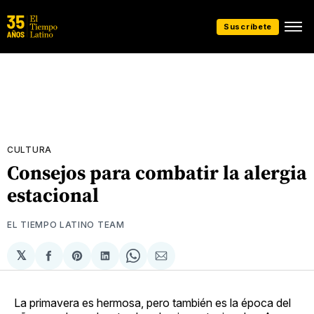
Suscríbete
CULTURA
Consejos para combatir la alergia
estacional
EL TIEMPO LATINO TEAM
𝕏
Compartir
Share
Compartir
Share
Compartir
en
on
en
on
via
Facebook
Pinterest
LinkedIn
WhatsApp
Email
La primavera es hermosa, pero también es la época del