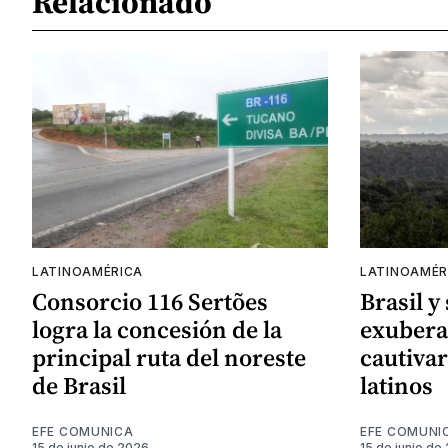
Relacionado
LATINOAMÉRICA
LATINOAMÉR
Consorcio 116 Sertões
Brasil y
logra la concesión de la
exubera
principal ruta del noreste
cautivar
de Brasil
latinos
EFE COMUNICA
EFE COMUNI
15 de junio de 2026
15 de junio de