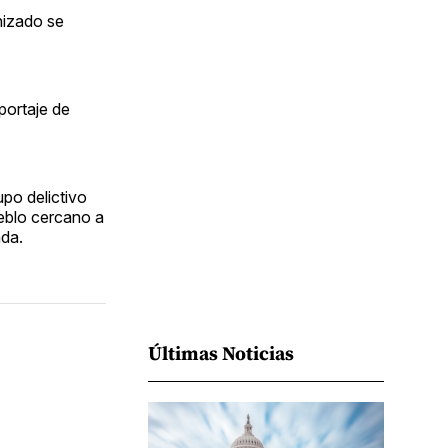
Facebook
Pinterest
LinkedIn
WhatsApp
Email
nizado se
portaje de
po delictivo
ueblo cercano a
ada.
Últimas Noticias