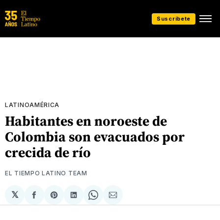
Suscríbete
LATINOAMÉRICA
Habitantes en noroeste de
Colombia son evacuados por
crecida de río
EL TIEMPO LATINO TEAM
𝕏
Compartir
Share
Compartir
Share
Compartir
en
on
en
on
via
Facebook
Pinterest
LinkedIn
WhatsApp
Email