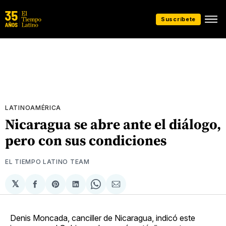
Suscríbete
LATINOAMÉRICA
Nicaragua se abre ante el diálogo,
pero con sus condiciones
EL TIEMPO LATINO TEAM
𝕏
Compartir
Share
Compartir
Share
Compartir
en
on
en
on
via
Facebook
Pinterest
LinkedIn
WhatsApp
Email
Denis Moncada, canciller de Nicaragua, indicó este