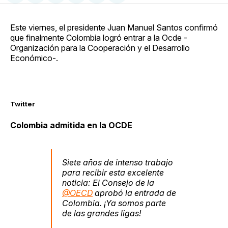
en
on
en
on
via
Facebook
Pinterest
LinkedIn
WhatsApp
Email
Este viernes, el presidente Juan Manuel Santos confirmó
que finalmente Colombia logró entrar a la Ocde -
Organización para la Cooperación y el Desarrollo
Económico-.
Twitter
Colombia admitida en la OCDE
Siete años de intenso trabajo
para recibir esta excelente
noticia: El Consejo de la
@OECD
aprobó la entrada de
Colombia. ¡Ya somos parte
de las grandes ligas!