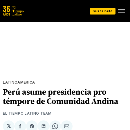
Suscríbete
LATINOAMÉRICA
Perú asume presidencia pro
témpore de Comunidad Andina
EL TIEMPO LATINO TEAM
𝕏
Compartir
Share
Compartir
Share
Compartir