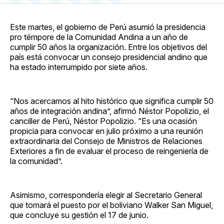
en
on
en
on
via
Facebook
Pinterest
LinkedIn
WhatsApp
Email
Este martes, el gobierno de Perú asumió la presidencia
pro témpore de la Comunidad Andina a un año de
cumplir 50 años la organización. Entre los objetivos del
país está convocar un consejo presidencial andino que
ha estado interrumpido por siete años.
“Nos acercamos al hito histórico que significa cumplir 50
años de integración andina”, afirmó Néstor Popolizio, el
canciller de Perú, Néstor Popolizio. “Es una ocasión
propicia para convocar en julio próximo a una reunión
extraordinaria del Consejo de Ministros de Relaciones
Exteriores a fin de evaluar el proceso de reingeniería de
la comunidad”.
Asimismo, correspondería elegir al Secretario General
que tomará el puesto por el boliviano Walker San Miguel,
que concluye su gestión el 17 de junio.