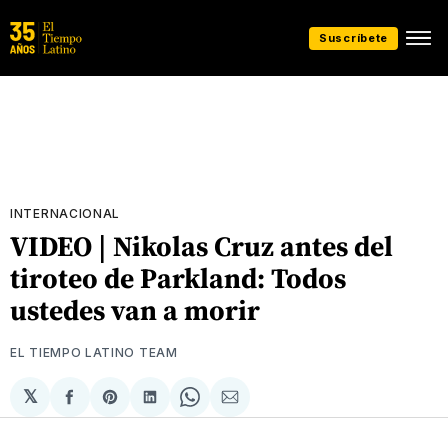
Suscríbete
INTERNACIONAL
VIDEO | Nikolas Cruz antes del
tiroteo de Parkland: Todos
ustedes van a morir
EL TIEMPO LATINO TEAM
𝕏
Compartir
Share
Compartir
Share
Compartir
en
on
en
on
via
Facebook
Pinterest
LinkedIn
WhatsApp
Email