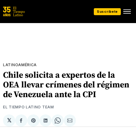
Suscríbete
LATINOAMÉRICA
Chile solicita a expertos de la
OEA llevar crímenes del régimen
de Venezuela ante la CPI
EL TIEMPO LATINO TEAM
𝕏
Compartir
Share
Compartir
Share
Compartir
en
on
en
on
via
Facebook
Pinterest
LinkedIn
WhatsApp
Email