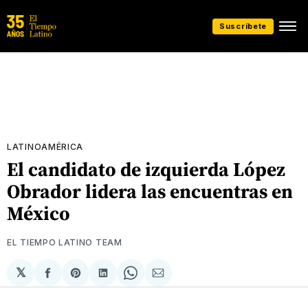
Suscríbete
LATINOAMÉRICA
El candidato de izquierda López
Obrador lidera las encuentras en
México
EL TIEMPO LATINO TEAM
𝕏
Compartir
Share
Compartir
Share
Compartir
en
on
en
on
via
Facebook
Pinterest
LinkedIn
WhatsApp
Email