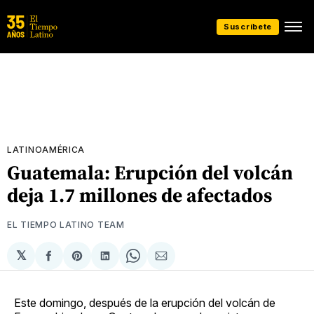
Suscríbete
LATINOAMÉRICA
Guatemala: Erupción del volcán
deja 1.7 millones de afectados
EL TIEMPO LATINO TEAM
𝕏
Compartir
Share
Compartir
Share
Compartir
en
on
en
on
via
Facebook
Pinterest
LinkedIn
WhatsApp
Email
Este domingo, después de la erupción del volcán de