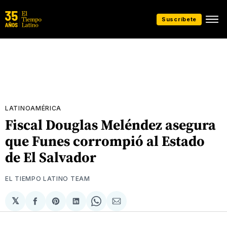
Suscríbete
LATINOAMÉRICA
Fiscal Douglas Meléndez asegura
que Funes corrompió al Estado
de El Salvador
EL TIEMPO LATINO TEAM
𝕏
Compartir
Share
Compartir
Share
Compartir
en
on
en
on
via
Facebook
Pinterest
LinkedIn
WhatsApp
Email