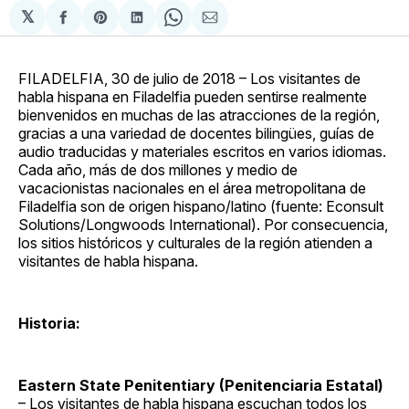
𝕏
Compartir
Share
Compartir
Share
Compartir
en
on
en
on
via
Facebook
Pinterest
LinkedIn
WhatsApp
Email
FILADELFIA, 30 de julio de 2018 – Los visitantes de
habla hispana en Filadelfia pueden sentirse realmente
bienvenidos en muchas de las atracciones de la región,
gracias a una variedad de docentes bilingües, guías de
audio traducidas y materiales escritos en varios idiomas.
Cada año, más de dos millones y medio de
vacacionistas nacionales en el área metropolitana de
Filadelfia son de origen hispano/latino (fuente: Econsult
Solutions/Longwoods International). Por consecuencia,
los sitios históricos y culturales de la región atienden a
visitantes de habla hispana.
Historia:
Eastern State Penitentiary (Penitenciaria Estatal)
– Los visitantes de habla hispana escuchan todos los