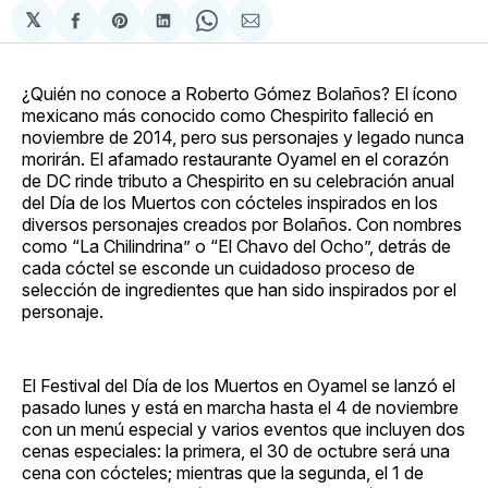
𝕏
Compartir
Share
Compartir
Share
Compartir
en
on
en
on
via
Facebook
Pinterest
LinkedIn
WhatsApp
Email
¿Quién no conoce a Roberto Gómez Bolaños? El ícono
mexicano más conocido como Chespirito falleció en
noviembre de 2014, pero sus personajes y legado nunca
morirán. El afamado restaurante Oyamel en el corazón
de DC rinde tributo a Chespirito en su celebración anual
del Día de los Muertos con cócteles inspirados en los
diversos personajes creados por Bolaños. Con nombres
como “La Chilindrina” o “El Chavo del Ocho”, detrás de
cada cóctel se esconde un cuidadoso proceso de
selección de ingredientes que han sido inspirados por el
personaje.
El Festival del Día de los Muertos en Oyamel se lanzó el
pasado lunes y está en marcha hasta el 4 de noviembre
con un menú especial y varios eventos que incluyen dos
cenas especiales: la primera, el 30 de octubre será una
cena con cócteles; mientras que la segunda, el 1 de