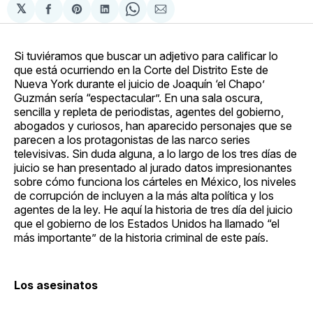
𝕏
Compartir
Share
Compartir
Share
Compartir
en
on
en
on
via
Facebook
Pinterest
LinkedIn
WhatsApp
Email
Si tuviéramos que buscar un adjetivo para calificar lo
que está ocurriendo en la Corte del Distrito Este de
Nueva York durante el juicio de Joaquín ‘el Chapo’
Guzmán sería “espectacular”. En una sala oscura,
sencilla y repleta de periodistas, agentes del gobierno,
abogados y curiosos, han aparecido personajes que se
parecen a los protagonistas de las narco series
televisivas. Sin duda alguna, a lo largo de los tres días de
juicio se han presentado al jurado datos impresionantes
sobre cómo funciona los cárteles en México, los niveles
de corrupción de incluyen a la más alta política y los
agentes de la ley. He aquí la historia de tres día del juicio
que el gobierno de los Estados Unidos ha llamado “el
más importante” de la historia criminal de este país.
Los asesinatos