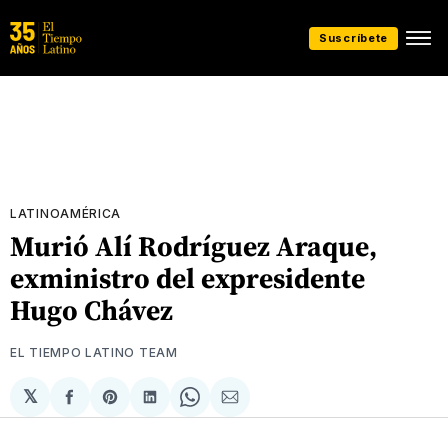
Suscríbete
LATINOAMÉRICA
Murió Alí Rodríguez Araque,
exministro del expresidente
Hugo Chávez
EL TIEMPO LATINO TEAM
𝕏
Compartir
Share
Compartir
Share
Compartir
en
on
en
on
via
Facebook
Pinterest
LinkedIn
WhatsApp
Email