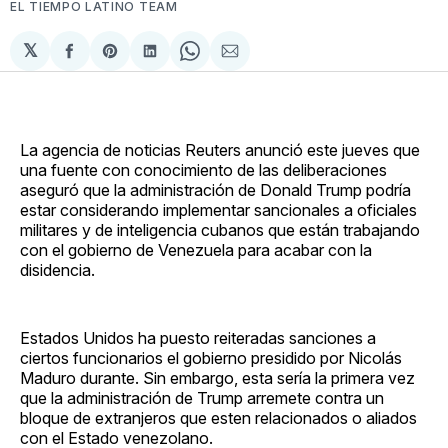
EL TIEMPO LATINO TEAM
𝕏
Compartir
Share
Compartir
Share
Compartir
en
on
en
on
via
Facebook
Pinterest
LinkedIn
WhatsApp
Email
La agencia de noticias Reuters anunció este jueves que
una fuente con conocimiento de las deliberaciones
aseguró que la administración de Donald Trump podría
estar considerando implementar sancionales a oficiales
militares y de inteligencia cubanos que están trabajando
con el gobierno de Venezuela para acabar con la
disidencia.
Estados Unidos ha puesto reiteradas sanciones a
ciertos funcionarios el gobierno presidido por Nicolás
Maduro durante. Sin embargo, esta sería la primera vez
que la administración de Trump arremete contra un
bloque de extranjeros que esten relacionados o aliados
con el Estado venezolano.