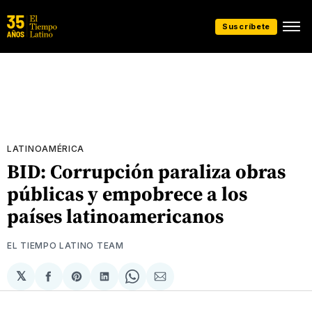
Suscríbete
LATINOAMÉRICA
BID: Corrupción paraliza obras
públicas y empobrece a los
países latinoamericanos
EL TIEMPO LATINO TEAM
𝕏
Compartir
Share
Compartir
Share
Compartir
en
on
en
on
via
Facebook
Pinterest
LinkedIn
WhatsApp
Email