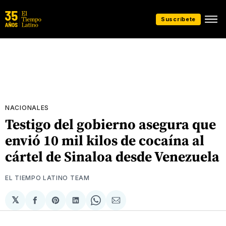
Suscríbete
NACIONALES
Testigo del gobierno asegura que
envió 10 mil kilos de cocaína al
cártel de Sinaloa desde Venezuela
EL TIEMPO LATINO TEAM
𝕏
Compartir
Share
Compartir
Share
Compartir
en
on
en
on
via
Facebook
Pinterest
LinkedIn
WhatsApp
Email