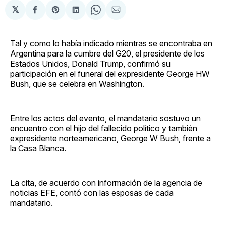
𝕏
Compartir
Share
Compartir
Share
Compartir
en
on
en
on
via
Facebook
Pinterest
LinkedIn
WhatsApp
Email
Tal y como lo había indicado mientras se encontraba en
Argentina para la cumbre del G20, el presidente de los
Estados Unidos, Donald Trump, confirmó su
participación en el funeral del expresidente George HW
Bush, que se celebra en Washington.
Entre los actos del evento, el mandatario sostuvo un
encuentro con el hijo del fallecido político y también
expresidente norteamericano, George W Bush, frente a
la Casa Blanca.
La cita, de acuerdo con información de la agencia de
noticias EFE, contó con las esposas de cada
mandatario.