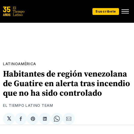
Suscríbete
LATINOAMÉRICA
Habitantes de región venezolana
de Guatire en alerta tras incendio
que no ha sido controlado
EL TIEMPO LATINO TEAM
𝕏
Compartir
Share
Compartir
Share
Compartir
en
on
en
on
via
Facebook
Pinterest
LinkedIn
WhatsApp
Email