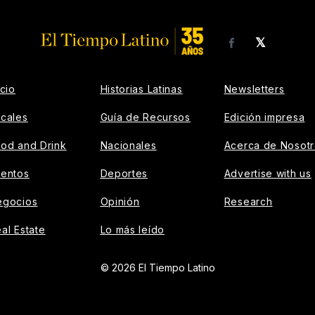
𝕏
Facebook
icio
Historias Latinas
Newsletters
cales
Guía de Recursos
Edición impresa
od and Drink
Nacionales
Acerca de Nosot
ventos
Deportes
Advertise with us
egocios
Opinión
Research
al Estate
Lo más leído
© 2026 El Tiempo Latino
AD CONTAINER --}}