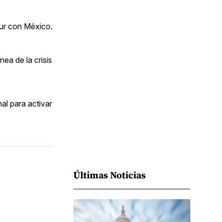
Facebook
Pinterest
LinkedIn
WhatsApp
Email
sur con México.
ea de la crisis
al para activar
Últimas Noticias