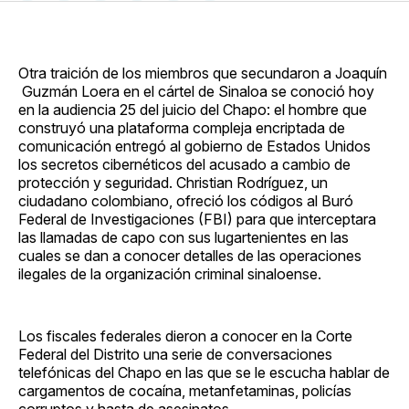
en
on
en
on
via
Facebook
Pinterest
LinkedIn
WhatsApp
Email
Otra traición de los miembros que secundaron a Joaquín
Guzmán Loera en el cártel de Sinaloa se conoció hoy
en la audiencia 25 del juicio del Chapo: el hombre que
construyó una plataforma compleja encriptada de
comunicación entregó al gobierno de Estados Unidos
los secretos cibernéticos del acusado a cambio de
protección y seguridad. Christian Rodríguez, un
ciudadano colombiano, ofreció los códigos al Buró
Federal de Investigaciones (FBI) para que interceptara
las llamadas de capo con sus lugartenientes en las
cuales se dan a conocer detalles de las operaciones
ilegales de la organización criminal sinaloense.
Los fiscales federales dieron a conocer en la Corte
Federal del Distrito una serie de conversaciones
telefónicas del Chapo en las que se le escucha hablar de
cargamentos de cocaína, metanfetaminas, policías
corruptos y hasta de asesinatos.