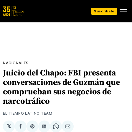
Suscríbete
NACIONALES
Juicio del Chapo: FBI presenta
conversaciones de Guzmán que
comprueban sus negocios de
narcotráfico
EL TIEMPO LATINO TEAM
𝕏
Compartir
Share
Compartir
Share
Compartir