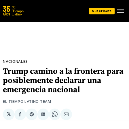
Suscríbete
NACIONALES
Trump camino a la frontera para
posiblemente declarar una
emergencia nacional
EL TIEMPO LATINO TEAM
𝕏
Compartir
Share
Compartir
Share
Compartir
en
on
en
on
via
Facebook
Pinterest
LinkedIn
WhatsApp
Email