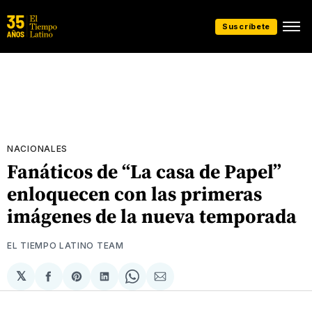
Suscríbete
NACIONALES
Fanáticos de “La casa de Papel”
enloquecen con las primeras
imágenes de la nueva temporada
EL TIEMPO LATINO TEAM
𝕏
Compartir
Share
Compartir
Share
Compartir
en
on
en
on
via
Facebook
Pinterest
LinkedIn
WhatsApp
Email