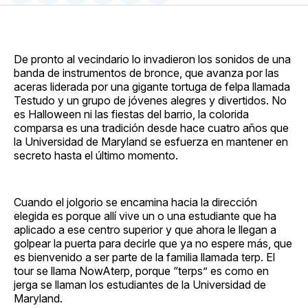
en
on
en
on
via
Facebook
Pinterest
LinkedIn
WhatsApp
Email
De pronto al vecindario lo invadieron los sonidos de una
banda de instrumentos de bronce, que avanza por las
aceras liderada por una gigante tortuga de felpa llamada
Testudo y un grupo de jóvenes alegres y divertidos. No
es Halloween ni las fiestas del barrio, la colorida
comparsa es una tradición desde hace cuatro años que
la Universidad de Maryland se esfuerza en mantener en
secreto hasta el último momento.
Cuando el jolgorio se encamina hacia la dirección
elegida es porque allí vive un o una estudiante que ha
aplicado a ese centro superior y que ahora le llegan a
golpear la puerta para decirle que ya no espere más, que
es bienvenido a ser parte de la familia llamada terp. El
tour se llama NowAterp, porque “terps” es como en
jerga se llaman los estudiantes de la Universidad de
Maryland.